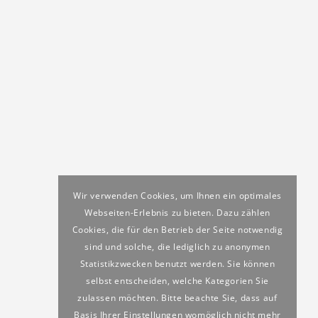
Wir verwenden Cookies, um Ihnen ein optimales
Webseiten-Erlebnis zu bieten. Dazu zählen
Cookies, die für den Betrieb der Seite notwendig
sind und solche, die lediglich zu anonymen
Statistikzwecken benutzt werden. Sie können
selbst entscheiden, welche Kategorien Sie
zulassen möchten. Bitte beachte Sie, dass auf
Basis Ihrer Einstellungen womöglich nicht mehr