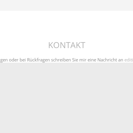
KONTAKT
ngen oder bei Rückfragen schreiben Sie mir eine Nachricht an
edit
MPRESSUM
|
DATENSCHUTZERKLÄRUNG
|
KONTA